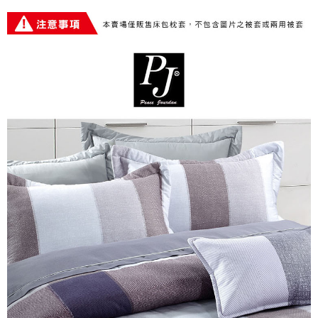
※ 交易是否成功請以「AFTEE先享後付 」之結帳頁面顯示為準，若有關於
是否繳費成功／繳費後需取消欲退款等相關疑問，請聯繫「AFTEE先享後付
客戶支援中心」
https://netprotections.freshdesk.com/support/home
【注意事項】
１．透過由恩沛科技股份有限公司提供之「AFTEE先享後付」服務完成之交
易，需依本服務之必要範圍內提供個人資料，並將交易相關給付款項請求債
權轉讓予恩沛科技股份有限公司。
２．關於個人資料處理事宜，請瀏覽以下網址：
https://aftee.tw/terms/#terms3
３．未成年的使用者請事先徵得法定代理人或監護人之同意方可使用
「AFTEE先享後付」，若未經同意申辦者引起之損失，本公司不負相關責
任。
４．使用「AFTEE先享後付」時，將依據個別帳號之用戶狀況，依本公司即
時審查核予不同之上限額度；若仍有額度不足之情形，本公司將視審查結果
請求用戶進行身份認證。
５．嚴禁一人註冊多個帳號或使用他人資訊註冊。若發現惡意使用之情形，
恩沛科技股份有限公司將有權停止該用戶之使用額度並採取法律行動。