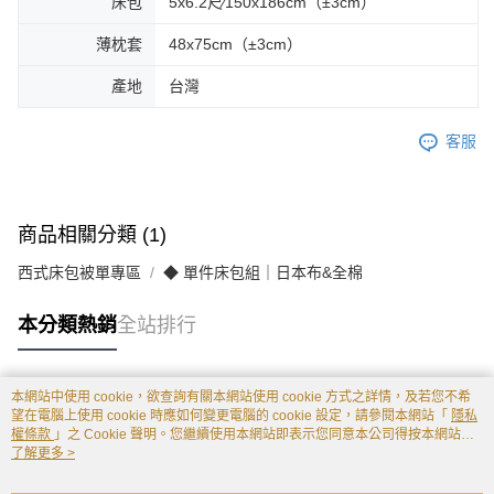
床包
5x6.2尺∕150x186cm（±3cm）
薄枕套
48x75cm（±3cm）
產地
台灣
客服
商品相關分類 (1)
西式床包被單專區
◆ 單件床包組｜日本布&全棉
本分類熱銷
全站排行
本網站中使用 cookie，欲查詢有關本網站使用 cookie 方式之詳情，及若您不希
熱門標籤
望在電腦上使用 cookie 時應如何變更電腦的 cookie 設定，請參閱本網站「
隱私
權條款
」之 Cookie 聲明。您繼續使用本網站即表示您同意本公司得按本網站使
用條款之 Cookie 聲明使用 cookie。
了解更多 >