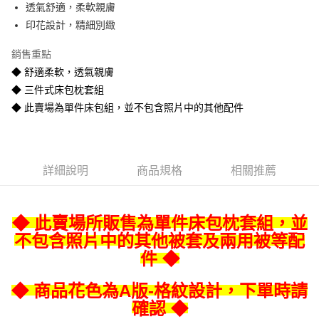
透氣舒適，柔軟親膚
悠遊付
印花設計，精細別緻
Google Pay
銷售重點
全盈+PAY
◆ 舒適柔軟，透氣親膚
◆ 三件式床包枕套組
AFTEE先享後付
◆ 此賣場為單件床包組，並不包含照片中的其他配件
相關說明
【關於「AFTEE先享後付」】
ATM付款
AFTEE先享後付是「在收到商品之後才付款」的支付方式。 讓您購物簡單
便利好安心！
１．簡單：不需註冊會員、不需綁卡、不需儲值。
運送方式
詳細說明
商品規格
相關推薦
２．便利：只要手機號碼，簡訊認證，即可結帳。
３．安心：先確認商品／服務後，再付款。
宅配
每筆NT$80
【「AFTEE先享後付」結帳流程】
◆ 此賣場所販售為單件床包枕套組，並
１．於結帳方式選擇「AFTEE先享後付」後，將跳轉至「AFTEE先享後付」
不包含照片中的其他被套及兩用被等配
宅配-離島
結帳頁面，進行簡訊認證並確認金額後，即可完成結帳。
２．訂單成立數日內，您將收到繳費通知簡訊。
件 ◆
每筆NT$400
３．收到繳費通知簡訊後14天內，點擊此簡訊中的連結，可透過四大超商／
ATM／網路銀行／等多元方式進行付款，方視為交易完成。
◆ 商品花色為A版-格紋設計，下單時請
※ 請注意：結帳手續完成當下不需立刻繳費，但若您需要取消訂單，請聯絡
確認 ◆
購買商品的店家。未經商家同意取消之訂單仍視為有效，需透過AFTEE先享
後付繳納相關費用。