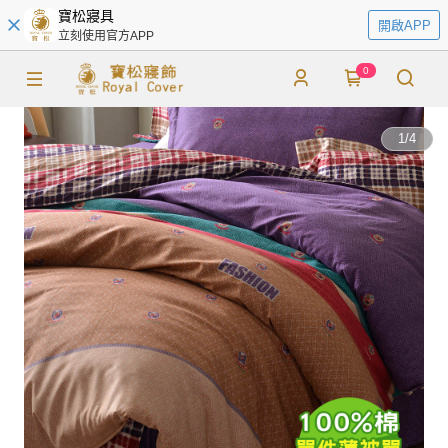
寶松寢具
開啟APP
立刻使用官方APP
0
1
/
4