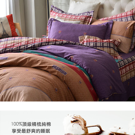
※ 交易是否成功請以「AFTEE先享後付 」之結帳頁面顯示為準，若有關於
是否繳費成功／繳費後需取消欲退款等相關疑問，請聯繫「AFTEE先享後付
客戶支援中心」
https://netprotections.freshdesk.com/support/home
【注意事項】
１．透過由恩沛科技股份有限公司提供之「AFTEE先享後付」服務完成之交
易，需依本服務之必要範圍內提供個人資料，並將交易相關給付款項請求債
權轉讓予恩沛科技股份有限公司。
２．關於個人資料處理事宜，請瀏覽以下網址：
https://aftee.tw/terms/#terms3
３．未成年的使用者請事先徵得法定代理人或監護人之同意方可使用
「AFTEE先享後付」，若未經同意申辦者引起之損失，本公司不負相關責
任。
４．使用「AFTEE先享後付」時，將依據個別帳號之用戶狀況，依本公司即
時審查核予不同之上限額度；若仍有額度不足之情形，本公司將視審查結果
請求用戶進行身份認證。
５．嚴禁一人註冊多個帳號或使用他人資訊註冊。若發現惡意使用之情形，
恩沛科技股份有限公司將有權停止該用戶之使用額度並採取法律行動。