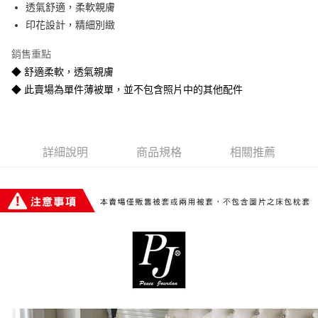
透氣舒適，柔軟親膚
悠遊付
印花設計，精細別緻
Google Pay
銷售重點
全盈+PAY
◆ 舒適柔軟，透氣親膚
◆ 此賣場為單件薄被單，並不包含照片中的其他配件
AFTEE先享後付
相關說明
【關於「AFTEE先享後付」】
ATM付款
AFTEE先享後付是「在收到商品之後才付款」的支付方式。 讓您購物簡單
便利好安心！
詳細說明
商品規格
相關推薦
１．簡單：不需註冊會員、不需綁卡、不需儲值。
運送方式
２．便利：只要手機號碼，簡訊認證，即可結帳。
３．安心：先確認商品／服務後，再付款。
宅配
每筆NT$80
【「AFTEE先享後付」結帳流程】
１．於結帳方式選擇「AFTEE先享後付」後，將跳轉至「AFTEE先享後付」
宅配-離島
結帳頁面，進行簡訊認證並確認金額後，即可完成結帳。
２．訂單成立數日內，您將收到繳費通知簡訊。
每筆NT$400
３．收到繳費通知簡訊後14天內，點擊此簡訊中的連結，可透過四大超商／
ATM／網路銀行／等多元方式進行付款，方視為交易完成。
※ 請注意：結帳手續完成當下不需立刻繳費，但若您需要取消訂單，請聯絡
購買商品的店家。未經商家同意取消之訂單仍視為有效，需透過AFTEE先享
後付繳納相關費用。