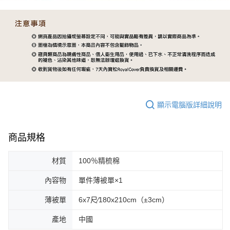
顯示電腦版詳細說明
商品規格
材質
100％精梳棉
內容物
單件薄被單×1
薄被單
6x7尺∕180x210cm（±3cm）
產地
中國