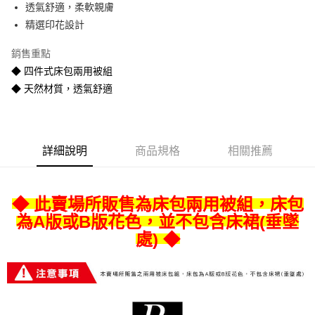
透氣舒適，柔軟親膚
悠遊付
精選印花設計
Google Pay
銷售重點
全盈+PAY
◆ 四件式床包兩用被組
◆ 天然材質，透氣舒適
AFTEE先享後付
相關說明
【關於「AFTEE先享後付」】
ATM付款
AFTEE先享後付是「在收到商品之後才付款」的支付方式。 讓您購物簡單
便利好安心！
詳細說明
商品規格
相關推薦
１．簡單：不需註冊會員、不需綁卡、不需儲值。
運送方式
２．便利：只要手機號碼，簡訊認證，即可結帳。
３．安心：先確認商品／服務後，再付款。
宅配
◆ 此賣場所販售為床包兩用被組，床包
每筆NT$80
【「AFTEE先享後付」結帳流程】
為A版或B版花色，並不包含床裙(垂墜
１．於結帳方式選擇「AFTEE先享後付」後，將跳轉至「AFTEE先享後付」
處) ◆
宅配-離島
結帳頁面，進行簡訊認證並確認金額後，即可完成結帳。
２．訂單成立數日內，您將收到繳費通知簡訊。
每筆NT$400
３．收到繳費通知簡訊後14天內，點擊此簡訊中的連結，可透過四大超商／
ATM／網路銀行／等多元方式進行付款，方視為交易完成。
※ 請注意：結帳手續完成當下不需立刻繳費，但若您需要取消訂單，請聯絡
購買商品的店家。未經商家同意取消之訂單仍視為有效，需透過AFTEE先享
後付繳納相關費用。