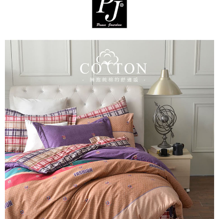
※ 交易是否成功請以「AFTEE先享後付 」之結帳頁面顯示為準，若有關於
是否繳費成功／繳費後需取消欲退款等相關疑問，請聯繫「AFTEE先享後付
客戶支援中心」
https://netprotections.freshdesk.com/support/home
【注意事項】
１．透過由恩沛科技股份有限公司提供之「AFTEE先享後付」服務完成之交
易，需依本服務之必要範圍內提供個人資料，並將交易相關給付款項請求債
權轉讓予恩沛科技股份有限公司。
２．關於個人資料處理事宜，請瀏覽以下網址：
https://aftee.tw/terms/#terms3
３．未成年的使用者請事先徵得法定代理人或監護人之同意方可使用
「AFTEE先享後付」，若未經同意申辦者引起之損失，本公司不負相關責
任。
４．使用「AFTEE先享後付」時，將依據個別帳號之用戶狀況，依本公司即
時審查核予不同之上限額度；若仍有額度不足之情形，本公司將視審查結果
請求用戶進行身份認證。
５．嚴禁一人註冊多個帳號或使用他人資訊註冊。若發現惡意使用之情形，
恩沛科技股份有限公司將有權停止該用戶之使用額度並採取法律行動。