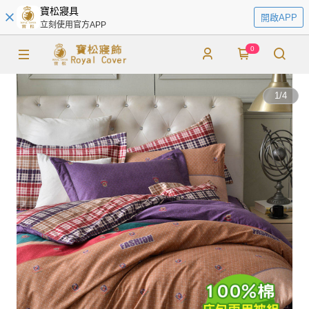
寶松寢具
開啟APP
立刻使用官方APP
0
1
/
4