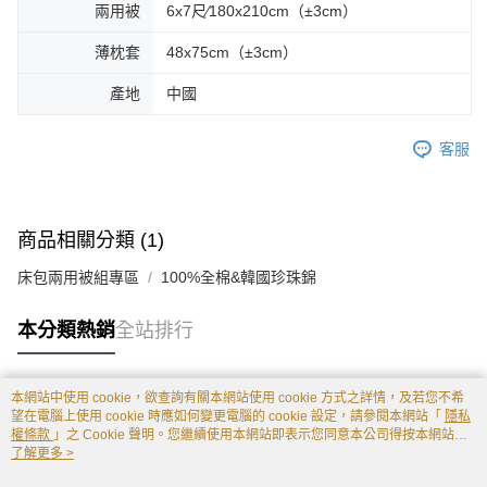
兩用被
6x7尺∕180x210cm（±3cm）
薄枕套
48x75cm（±3cm）
產地
中國
客服
商品相關分類 (1)
床包兩用被組專區
100%全棉&韓國珍珠錦
本分類熱銷
全站排行
本網站中使用 cookie，欲查詢有關本網站使用 cookie 方式之詳情，及若您不希
熱門標籤
望在電腦上使用 cookie 時應如何變更電腦的 cookie 設定，請參閱本網站「
隱私
權條款
」之 Cookie 聲明。您繼續使用本網站即表示您同意本公司得按本網站使
用條款之 Cookie 聲明使用 cookie。
了解更多 >