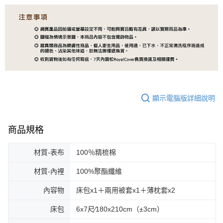
顯示電腦版詳細說明
商品規格
材質-表布
100％精梳棉
材質-內裡
100%聚酯纖維
內容物
床包x1＋兩用被套x1＋薄枕套x2
床包
6x7尺∕180x210cm（±3cm）