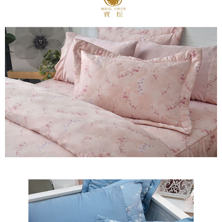
※ 交易是否成功請以「AFTEE先享後付 」之結帳頁面顯示為準，若有關於
是否繳費成功／繳費後需取消欲退款等相關疑問，請聯繫「AFTEE先享後付
客戶支援中心」
https://netprotections.freshdesk.com/support/home
【注意事項】
１．透過由恩沛科技股份有限公司提供之「AFTEE先享後付」服務完成之交
易，需依本服務之必要範圍內提供個人資料，並將交易相關給付款項請求債
權轉讓予恩沛科技股份有限公司。
２．關於個人資料處理事宜，請瀏覽以下網址：
https://aftee.tw/terms/#terms3
３．未成年的使用者請事先徵得法定代理人或監護人之同意方可使用
「AFTEE先享後付」，若未經同意申辦者引起之損失，本公司不負相關責
任。
４．使用「AFTEE先享後付」時，將依據個別帳號之用戶狀況，依本公司即
時審查核予不同之上限額度；若仍有額度不足之情形，本公司將視審查結果
請求用戶進行身份認證。
５．嚴禁一人註冊多個帳號或使用他人資訊註冊。若發現惡意使用之情形，
恩沛科技股份有限公司將有權停止該用戶之使用額度並採取法律行動。