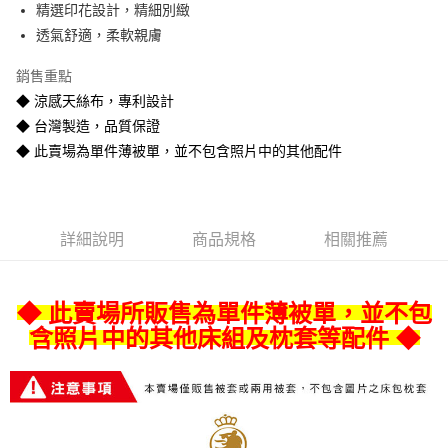
精選印花設計，精細別緻
悠遊付
透氣舒適，柔軟親膚
Google Pay
銷售重點
全盈+PAY
◆ 涼感天絲布，專利設計
◆ 台灣製造，品質保證
AFTEE先享後付
◆ 此賣場為單件薄被單，並不包含照片中的其他配件
相關說明
【關於「AFTEE先享後付」】
ATM付款
AFTEE先享後付是「在收到商品之後才付款」的支付方式。 讓您購物簡單
便利好安心！
１．簡單：不需註冊會員、不需綁卡、不需儲值。
運送方式
詳細說明
商品規格
相關推薦
２．便利：只要手機號碼，簡訊認證，即可結帳。
３．安心：先確認商品／服務後，再付款。
宅配
每筆NT$80
【「AFTEE先享後付」結帳流程】
◆ 此賣場所販售為單件薄被單，並不包
１．於結帳方式選擇「AFTEE先享後付」後，將跳轉至「AFTEE先享後付」
含照片中的其他床組及枕套等配件 ◆
宅配-離島
結帳頁面，進行簡訊認證並確認金額後，即可完成結帳。
２．訂單成立數日內，您將收到繳費通知簡訊。
每筆NT$400
３．收到繳費通知簡訊後14天內，點擊此簡訊中的連結，可透過四大超商／
ATM／網路銀行／等多元方式進行付款，方視為交易完成。
※ 請注意：結帳手續完成當下不需立刻繳費，但若您需要取消訂單，請聯絡
購買商品的店家。未經商家同意取消之訂單仍視為有效，需透過AFTEE先享
後付繳納相關費用。