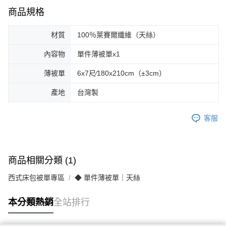
商品規格
材質
100％萊賽爾纖維（天絲）
內容物
單件薄被單x1
薄被單
6x7尺∕180x210cm（±3cm）
產地
台灣製
客服
商品相關分類 (1)
西式床包被單專區
◆ 單件薄被單｜天絲
本分類熱銷
全站排行