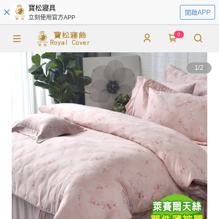
寶松寢具
開啟APP
立刻使用官方APP
0
1
/
2